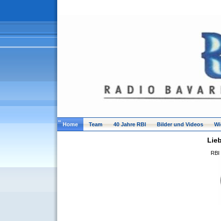
Home
Team
40 Jahre RBI
Bilder und Videos
Wi
Lie
RBI 